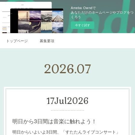
Ameba Owndで
あなただけのホームページやブログをつ
くろう
今すぐ試す
トップページ
募集要項
2026
.
07
17
Jul
2026
明日から3日間は音楽に触れよう！
明日からいよいよ3日間、「すたたんライブコンサート」