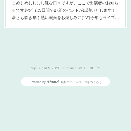
じめじめむしむし嫌な日々ですが、ここで出演者のお知ら
せです♪今年は3日間で27組のバンドが出演いたします！
暑さも吹き飛ぶ熱い演奏をお楽しみに(*‘∀‘)今年もライブ…
Copyright ©
2026
Sutatan LIVE CONCERT
.
Powered by
無料でホームページをつくろう
AmebaOwnd
フォロー