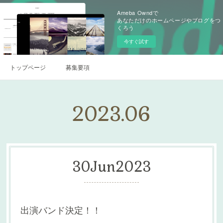
Ameba Owndで
あなただけのホームページやブログをつ
くろう
今すぐ試す
トップページ
募集要項
2023
.
06
30
Jun
2023
出演バンド決定！！